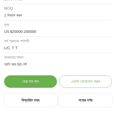
MOQ.:
1 বিন্যাস করুন
মূল্য:
US $20000-200000
অর্থ প্রদানের শর্তাবলী:
L/C, T T
সরবরাহের ক্ষমতা:
প্রতি বছর 50 সেট
সেরা দাম পান
এখনই যোগাযোগ করুন
বিস্তারিত তথ্য
পণ্যের বর্ণনা