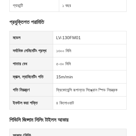
গ্যারান্টি
১ বছর
প্রযুক্তিগত পরামিতি
মডেল
LV-130FM01
সর্বাধিক লেমিনেটিং প্রস্থ
১৩০০ মিমি
পাতার বেধ
৫-৩০ মিমি
ম্যাক্স. ল্যামিনেটিং গতি
15m/min
গতি নিয়ন্ত্রণ
ফ্রিকোয়েন্সি রূপান্তর সিঙ্ক্রোন স্পিড নিয়ন্ত্রক
ইনস্টল করা শক্তি
৪ কিলোওয়াট
পিভিসি জিপ্সাম সিলিং টাইলস আকার
আকার (মিমি)