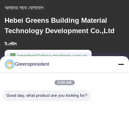
আমাদের সাথে যোগাযোগ
Hebei Greens Building Material
Technology Development Co.,Ltd
ই-মেইল
president@china-machines.com.cn
Greenspresident
কাজের সময়
8:30-17:30
5:50 AM
আমাদের ঠিকানা
Good day, what product are you looking for?
ঠিকানা
নং, 17, নানান রোড, ইকোনমিক্যাল টেকনোলজি ডেভেলপমেন্ট জোন, শিজিয়াঝুয়াং সিটি
টেলিফোন