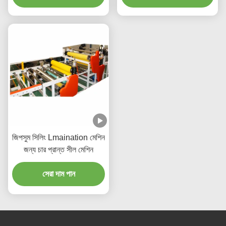
জিপসুম সিলিং Lmaination মেশিন
জন্য চার প্রান্ত সীল মেশিন
সেরা দাম পান