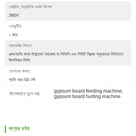
ভোল্টেজ, বৈদ্যুতিক একক বিশেষ:
380V
ওয়ারান্টীর:
১ বছর
প্যাকেজিং বিবরণ:
এক্সপোর্টের জন্য স্ট্যান্ডার্ড প্যাকেজ বা পিভিসি এবং পিইটি ফিল্মের অনুরোধের ভিত্তিতে 
জিপসিয়াম সিলিং
যোগানের ক্ষমতা:
প্রতি বছর 50 সেট
gypsum board feeding machine
, 
বিশেষভাবে তুলে ধরা:
gypsum board hurting machine
পণ্যের বর্ণনা