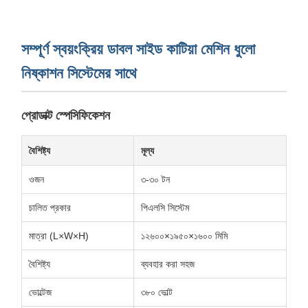
সম্পূর্ণ স্বয়ংক্রিয় ডাবল সাইড কাটিয়া মেশিন ধুলো
নিষ্কাশন সিস্টেমের সাথে
প্রোডাক্ট স্পেসিফিকেশন
বৈশিষ্ট্য
মূল্য
ওজন
৩-৩০ টন
চালিত প্রকার
পিএলসি সিস্টেম
মাত্রা (L×W×H)
১২৬০০×১৯৫০×১৬০০ মিমি
বৈশিষ্ট্য
ব্যবহার করা সহজ
ভোল্টেজ
৩৮০ ভোল্ট