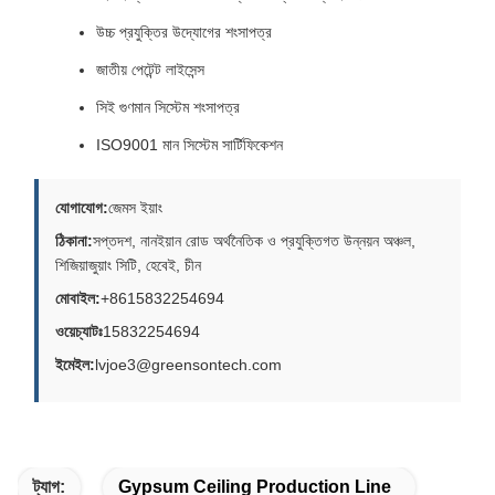
উচ্চ প্রযুক্তির উদ্যোগের শংসাপত্র
জাতীয় পেটেন্ট লাইসেন্স
সিই গুণমান সিস্টেম শংসাপত্র
ISO9001 মান সিস্টেম সার্টিফিকেশন
যোগাযোগ:
জেমস ইয়াং
ঠিকানা:
সপ্তদশ, নানইয়ান রোড অর্থনৈতিক ও প্রযুক্তিগত উন্নয়ন অঞ্চল,
শিজিয়াজুয়াং সিটি, হেবেই, চীন
মোবাইল:
+8615832254694
ওয়েচ্যাটঃ
15832254694
ইমেইল:
lvjoe3@greensontech.com
ট্যাগ:
Gypsum Ceiling Production Line