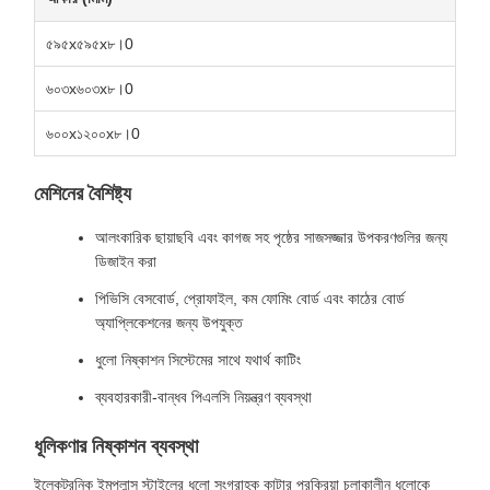
৫৯৫x৫৯৫x৮।0
৬০৩x৬০৩x৮।0
৬০০x১২০০x৮।0
মেশিনের বৈশিষ্ট্য
আলংকারিক ছায়াছবি এবং কাগজ সহ পৃষ্ঠের সাজসজ্জার উপকরণগুলির জন্য
ডিজাইন করা
পিভিসি বেসবোর্ড, প্রোফাইল, কম ফোমিং বোর্ড এবং কাঠের বোর্ড
অ্যাপ্লিকেশনের জন্য উপযুক্ত
ধুলো নিষ্কাশন সিস্টেমের সাথে যথার্থ কাটিং
ব্যবহারকারী-বান্ধব পিএলসি নিয়ন্ত্রণ ব্যবস্থা
ধূলিকণার নিষ্কাশন ব্যবস্থা
ইলেকট্রনিক ইমপ্লান্স স্টাইলের ধুলো সংগ্রাহক কাটার প্রক্রিয়া চলাকালীন ধুলোকে