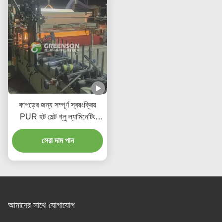
কাপড়ের জন্য সম্পূর্ণ স্বয়ংক্রিয়
PUR হট মেল্ট গ্লু ল্যামিনেটিং
মেশিন, ৫-১৭ মি/মিনিট উৎপাদন গতি
সেরা দাম পান
সহ
আমাদের সাথে যোগাযোগ