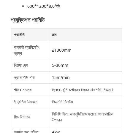
600*1200*8.0মিমি
প্রযুক্তিগত পরামিতি
পরামিতি
মান
কার্যকরী ল্যামিনেটিং
≤1300mm
প্রস্থ
শিটের বেধ
5-30mm
ল্যামিনেটিং গতি
15m/min
গতির সমন্বয়
ফ্রিকোয়েন্সি রূপান্তর সিঙ্ক্রোনাস গতি নিয়ন্ত্রণ
বৈদ্যুতিক নিয়ন্ত্রণ
পিএলসি সিস্টেম
পিভিসি ফিল্ম, অ্যালুমিনিয়াম ফয়েল, আলংকারিক
ফিল্ম উপাদান
উপাদান
ইনস্টল করা শক্তি
4kw