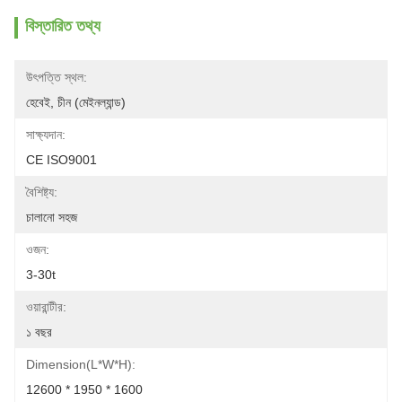
বিস্তারিত তথ্য
উৎপত্তি স্থল:
হেবেই, চীন (মেইনল্যান্ড)
সাক্ষ্যদান:
CE ISO9001
বৈশিষ্ট্য:
চালানো সহজ
ওজন:
3-30t
ওয়ারান্টীর:
১ বছর
Dimension(L*W*H):
12600 * 1950 * 1600