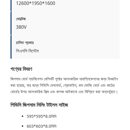
12600*1950*1600
ভোল্টেজ
380V
চালিত প্রকার
পিএলসি সিস্টেম
পণ্যের বিবরণ
জিপসাম বোর্ড ল্যামিনেশন মেশিনটি পৃষ্ঠের আলংকারিক অ্যাপ্লিকেশনের জন্য ডিজাইন
করা হয়েছে, যার মধ্যে পিভিসি বেসবোর্ড, প্রোফাইল, কম ফোমিং বোর্ড এবং কাঠের
বোর্ডের উপর আলংকারিক ফিল্ম এবং কাগজ আটকানো এবং মিশ্রিত করা অন্তর্ভুক্ত।
পিভিসি জিপসাম সিলিং টাইলস সাইজ
595*595*8.0মিমি
603*603*8.0মিমি