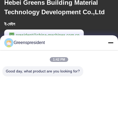
Hebei Greens Building Material
Technology Development Co.,Ltd
ই-মেইল
president@china-machines.com.cn
Greenspresident
কাজের সময়
8:30-17:30
1:42 PM
আমাদের ঠিকানা
Good day, what product are you looking for?
ঠিকানা
নং, 17, নানান রোড, ইকোনমিক্যাল টেকনোলজি ডেভেলপমেন্ট জোন, শিজিয়াঝুয়াং সিটি
টেলিফোন
86-311-86542299