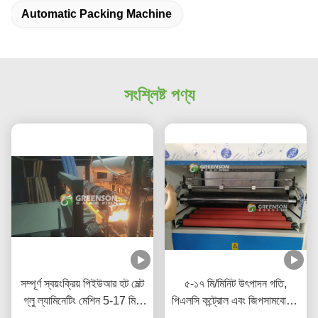
Automatic Packing Machine
সংশ্লিষ্ট পণ্য
সম্পূর্ণ স্বয়ংক্রিয় পিইউআর হট মেল্ট
৫-১৭ মি/মিনিট উৎপাদন গতি,
গ্লু ল্যামিনেটিং মেশিন 5-17 মি /
পিএলসি কন্ট্রোল এবং জিপসামবোর্ডের
মিনিট উত্পাদন গতির সাথে 1220
জন্য পরিবেশ-বান্ধব পিইউআর হট