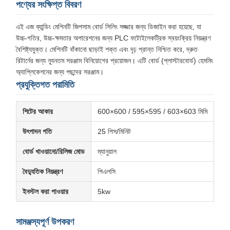
পণ্যের সংক্ষিপ্ত বিবরণ
এই এজ ব্যান্ডিং মেশিনটি জিপসাম বোর্ড সিলিং সজ্জার জন্য ডিজাইন করা হয়েছে, যা
উচ্চ-গতির, উচ্চ-ক্ষমতার অপারেশনের জন্য PLC ফটোইলেকট্রিক স্বয়ংক্রিয় নিয়ন্ত্রণ
বৈশিষ্ট্যযুক্ত। মেশিনটি বাঁকানো ছাড়াই শক্ত এবং দৃঢ় প্রান্ত নিশ্চিত করে, দ্রুত
রিটার্নের জন্য ন্যূনতম সরঞ্জাম বিনিয়োগের প্রয়োজন। এটি বোর্ড (প্লাস্টারবোর্ড) হেমমিং
অ্যাপ্লিকেশনের জন্য পছন্দের সরঞ্জাম।
প্রযুক্তিগত পরামিতি
শিটের আকার
600×600 / 595×595 / 603×603 মিমি
উৎপাদন গতি
25 পিস/মিনিট
বোর্ড খাওয়ানো/রিলিজ মোড
ম্যানুয়াল
বৈদ্যুতিক নিয়ন্ত্রণ
পিএলসি
ইনস্টল করা পাওয়ার
5kw
সামঞ্জস্যপূর্ণ উপকরণ