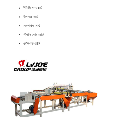
পিভিসি বেসবোর্ড
জিপসাম বোর্ড
সেকশনাল বোর্ড
পিভিসি ফোম বোর্ড
এমডিএফ বোর্ড