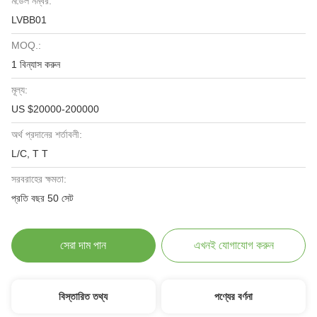
মডেল নম্বর:
LVBB01
MOQ.:
1 বিন্যাস করুন
মূল্য:
US $20000-200000
অর্থ প্রদানের শর্তাবলী:
L/C, T T
সরবরাহের ক্ষমতা:
প্রতি বছর 50 সেট
সেরা দাম পান
এখনই যোগাযোগ করুন
বিস্তারিত তথ্য
পণ্যের বর্ণনা