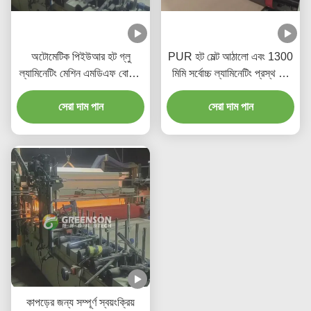
অটোমেটিক পিইউআর হট গ্লু
PUR হট মেল্ট আঠালো এবং 1300
ল্যামিনেটিং মেশিন এমডিএফ বোর্ডের
মিমি সর্বোচ্চ ল্যামিনেটিং প্রস্থ সহ
জন্য 5-17m/min উত্পাদন গতির
হাই স্পিড 5-17 মি/মিনিট PUR
সেরা দাম পান
সাথে
ল্যামিনেটিং মেশিন
সেরা দাম পান
কাপড়ের জন্য সম্পূর্ণ স্বয়ংক্রিয়