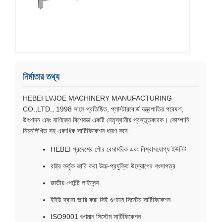
নির্মাতার তথ্য
HEBEI LVJOE MACHINERY MANUFACTURING
CO.,LTD., 1998 সালে প্রতিষ্ঠিত, প্লাস্টারবোর্ড যন্ত্রপাতির গবেষণা,
উৎপাদন এবং বাণিজ্যে বিশেষজ্ঞ একটি নেতৃস্থানীয় প্রস্তুতকারক। কোম্পানি
নিম্নলিখিত সহ একাধিক সার্টিফিকেশন ধারণ করে:
HEBEI প্রদেশের পৌর বেসামরিক এবং বিশ্বাসযোগ্য ইউনিট
রাষ্ট্র কর্তৃক জারি করা উচ্চ-প্রযুক্তি উদ্যোগের শংসাপত্র
জাতীয় পেটেন্ট লাইসেন্স
ইইউ দ্বারা জারি করা সিই গুণমান সিস্টেম সার্টিফিকেশন
ISO9001 গুণমান সিস্টেম সার্টিফিকেশন