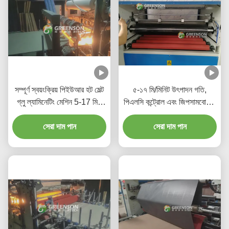
সম্পূর্ণ স্বয়ংক্রিয় পিইউআর হট মেল্ট
৫-১৭ মি/মিনিট উৎপাদন গতি,
গ্লু ল্যামিনেটিং মেশিন 5-17 মি /
পিএলসি কন্ট্রোল এবং জিপসামবোর্ডের
মিনিট উত্পাদন গতির সাথে 1220
জন্য পরিবেশ-বান্ধব পিইউআর হট
মিমি * 2440-3000 মিমি জিপসাম
সেরা দাম পান
মেল্ট গ্লু সহ সম্পূর্ণ স্বয়ংক্রিয়
সেরা দাম পান
ওয়াল প্যানেলের জন্য
ল্যামিনেশন মেশিন